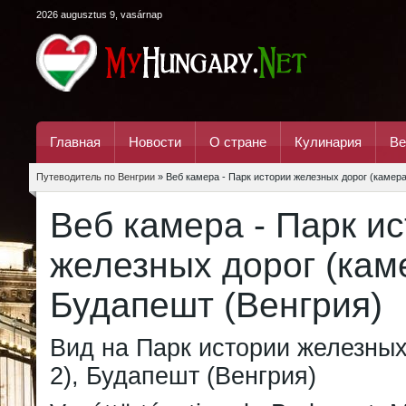
2026 augusztus 9, vasárnap
Главная
Новости
О стране
Кулинария
Ве
Путеводитель по Венгрии
» Веб камера - Парк истории железных дорог (камера
Веб камера - Парк и
железных дорог (каме
Будапешт (Венгрия)
Вид на Парк истории железных
2), Будапешт (Венгрия)