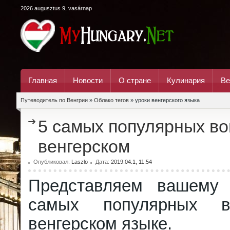
2026 augusztus 9, vasárnap
Главная
Новости
О стране
Кулинария
Ве
Путеводитель по Венгрии
»
Облако тегов
» уроки венгерского языка
5 самых популярных во
венгерском
Опубликовал:
Laszlo
Дата:
2019.04.1, 11:54
Представляем вашему
самых популярных в
венгерском языке.