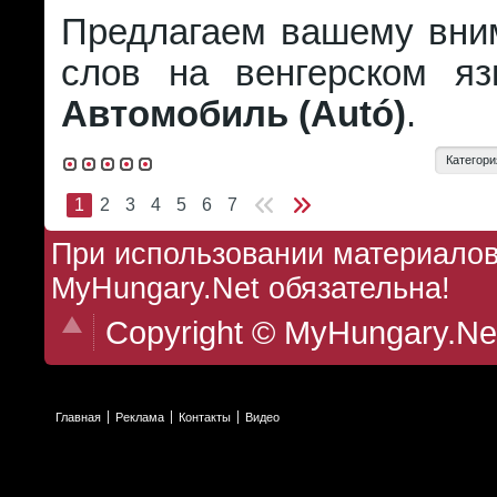
Предлагаем вашему вни
слов на венгерском я
Автомобиль (Autó)
.
Категори
1
2
3
4
5
6
7
При использовании материалов 
MyHungary.Net обязательна!
Copyright © MyHungary.Ne
Главная
Реклама
Контакты
Видео