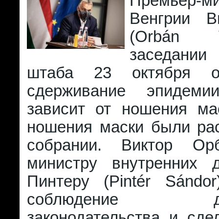
Премьер-ми
Венгрии В
(Orbán 
заседании 
штаба 23 октября о
сдерживание эпидем
зависит от ношения ма
ношения маски были ра
собрании. Виктор Ор
министру внутренних 
Пинтеру (Pintér Sándor
соблюдение дейс
законодательства и сде