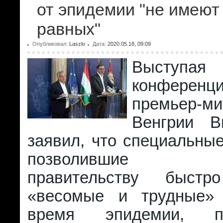
от эпидемии "не имеют
равных"
Опубликовал:
Laszlo
Дата:
2020.05.18, 09:09
Выступая
конференци
премьер-ми
Венгрии В
заявил, что специальны
позволившие вен
правительству быстр
«весомые и трудные»
время эпидемии, пр