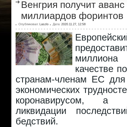
Венгрия получит аванс 
миллиардов форинтов
Опубликовал:
Laszlo
Дата:
2020.11.27, 12:58
Европей
предост
миллион
качестве п
странам-членам ЕС для
экономических трудност
коронавирусом, а
ликвидации последств
бедствий.