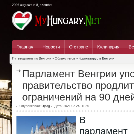
2026 augusztus 8, szombat
Главная
Новости
О стране
Кулинария
Ве
Путеводитель по Венгрии
»
Облако тегов
» Коронавирус в Венгрии
Парламент Венгрии уп
правительство продлит
ограничений на 90 дне
Опубликовал:
Ujsag
Дата:
2021.02.24, 11:30
В поне
парламе