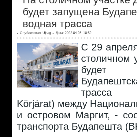
будет запущена Будап
водная трасса
Опубликовал:
Ujsag
Дата:
2022.04.25, 10:52
С 29 апреля
столичном 
будет 
Будапешт
трасса 
Körjárat) между Национа
и островом Маргит, - с
транспорта Будапешта (B