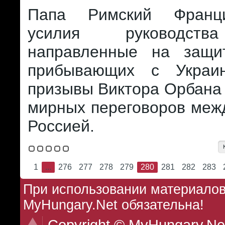
Папа Римский Франц
усилия руководств
направленные на защи
прибывающих с Украи
призывы Виктора Орбана
мирных переговоров меж
Россией.
1
...
276
277
278
279
280
281
282
283
При использовании материалов 
MyHungary.Net обязательна!
Copyright © MyHungary.Ne