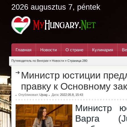
2026 augusztus 7, péntek
Главная
Новости
О стране
Кулинария
Ве
Путеводитель по Венгрии
»
Новости
» Страница 280
Министр юстиции пред
правку к Основному за
Опубликовал:
Ujsag
Дата:
2022.05.8, 15:43
Министр ю
Варга (J