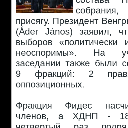
собрания
присягу. Президент Венг
(Áder János) заявил, ч
выборов «политически 
неоспоримы». На уч
заседании также были 
9 фракций: 2 пра
оппозиционных.
Фракция Фидес насч
членов, а ХДНП - 1
четвертый раз подр