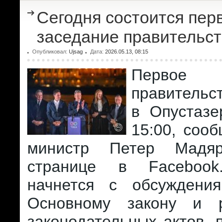
Сегодня состоится пер
заседание правительс
Опубликовал:
Ujsag
Дата:
2026.05.13, 08:15
Первое 
правительс
в Опустазе
15:00, соо
министр Петер Мадя
странице в Facebook
начнется с обсуждени
Основному закону и 
законодательных актов, 