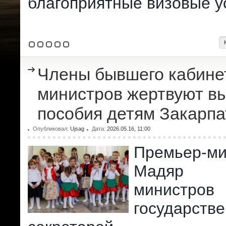
благоприятные визовые у
Члены бывшего кабине
министров жертвуют в
пособия детям Закарпа
Опубликовал:
Ujsag
Дата:
2026.05.16, 11:00
Премьер-м
Мадяр 
минис
государств