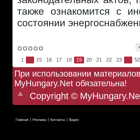
также ознакомится с и
состоянии энергоснабжен
1
...
15
16
17
18
19
20
21
22
23
...
52
При использовании материалов 
MyHungary.Net обязательна!
Copyright © MyHungary.Ne
Главная
Реклама
Контакты
Видео