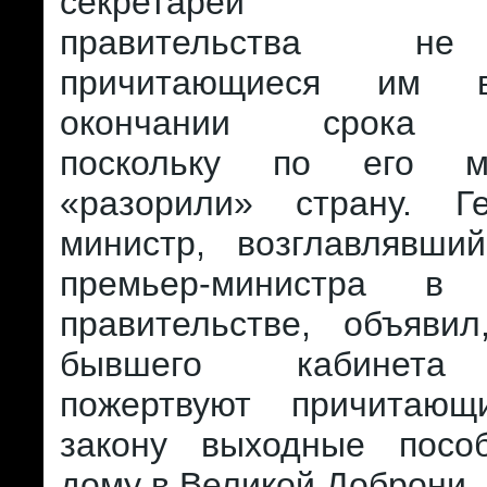
секретарей пре
правительства не
причитающиеся им 
окончании срока п
поскольку по его м
«разорили» страну. Г
министр, возглавлявши
премьер-министра в
правительстве, объяви
бывшего кабинета
пожертвуют причитаю
закону выходные посо
дому в Великой Доброни, 