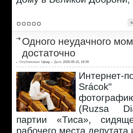
К
Одного неудачного мо
достаточно
Опубликовал:
Ujsag
Дата:
2026.05.15, 18:39
Интернет-п
Srácok" 
фотогра
(Ruzsa Di
партии «Тиса», сидящ
рабочего места депутата