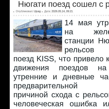
Нюгати поезд сошел с 
Опубликовал:
Ujsag
Дата:
2026.05.14, 09:21
14 мая утр
на желез
станции Ню
рельсов 
поезд KISS, что привело 
движения поездов н
утренние и дневные ча
предварительной и
причиной схода с рельсо
человеческая ошибка 