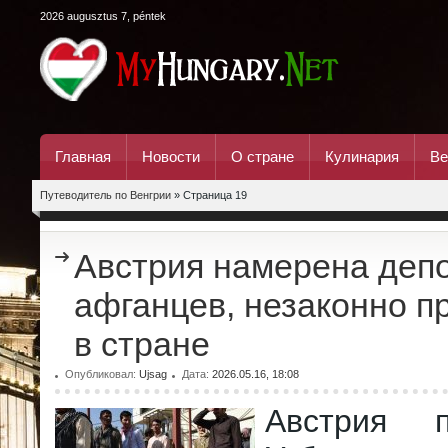
2026 augusztus 7, péntek
Главная
Новости
О стране
Кулинария
Ве
Путеводитель по Венгрии
» Страница 19
Австрия намерена деп
афганцев, незаконно 
в стране
Опубликовал:
Ujsag
Дата:
2026.05.16, 18:08
Австрия 