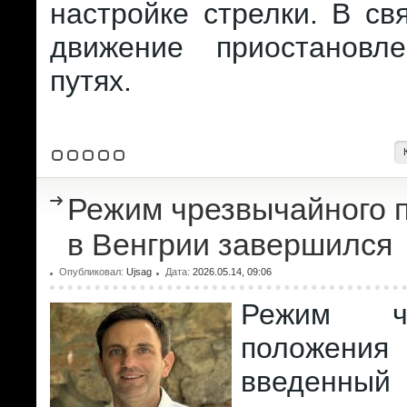
настройке стрелки. В св
движение приостановл
путях.
Режим чрезвычайного 
в Венгрии завершился
Опубликовал:
Ujsag
Дата:
2026.05.14, 09:06
Режим чр
положения
введенный