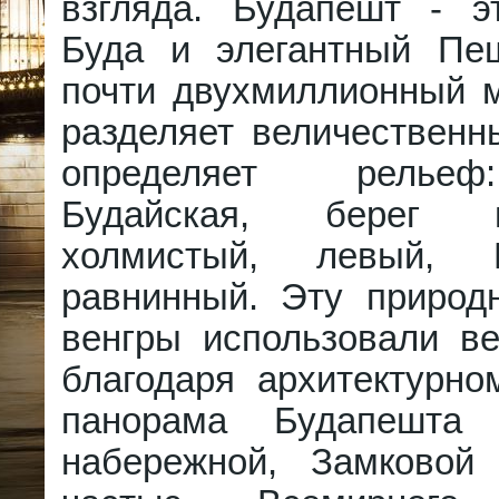
взгляда. Будапешт - э
Буда и элегантный Пе
почти двухмиллионный м
разделяет величественн
определяет релье
Будайская, берег
холмистый, левый, 
равнинный. Эту природ
венгры использовали ве
благодаря архитектурно
панорама Будапешта
набережной, Замковой