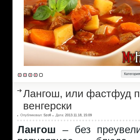
Категори
Лангош, или фастфуд п
венгерски
Опубликовал:
Szofi
Дата:
2013.11.18, 15:09
Лангош
– без преувели