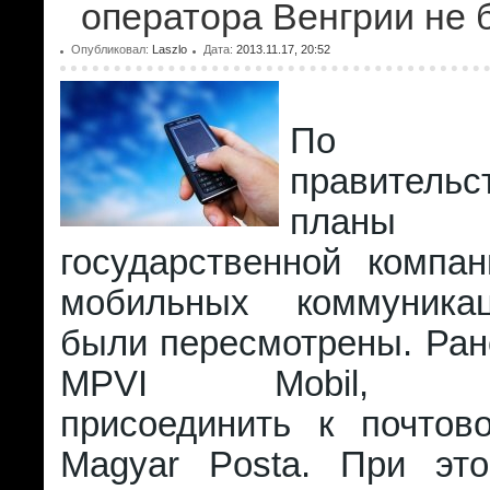
оператора Венгрии не 
Опубликовал:
Laszlo
Дата:
2013.11.17, 20:52
По д
правительс
планы
государственной компа
мобильных коммуника
были пересмотрены. Ран
MPVI Mobil, пре
присоединить к почтов
Magyar Posta. При эт