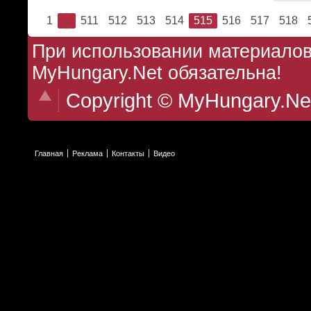
1
...
511
512
513
514
515
516
517
518
При использовании материалов 
MyHungary.Net обязательна!
Copyright © MyHungary.Ne
Главная
Реклама
Контакты
Видео