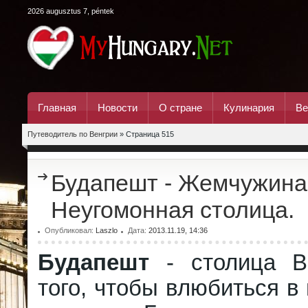
2026 augusztus 7, péntek
Главная
Новости
О стране
Кулинария
Ве
Путеводитель по Венгрии
» Страница 515
Будапешт - Жемчужина
Неугомонная столица.
Опубликовал:
Laszlo
Дата:
2013.11.19, 14:36
Будапешт
- столица Ве
того, чтобы влюбиться в 