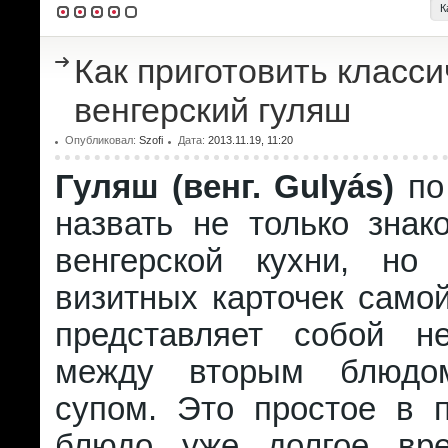
К
Как приготовить класс
венгерский гуляш
Опубликовал:
Szofi
Дата:
2013.11.19, 11:20
Гуляш (венг. Gulyás)
по
назвать не только зна
венгерской кухни, но
визитных карточек само
представляет собой н
между вторым блюдо
супом. Это простое в п
блюдо уже долгое вре