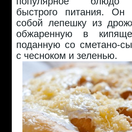
популярное блюдо в
быстрого питания. Он 
собой лепешку из дрожж
обжаренную в кипящ
поданную со сметано-с
с чесноком и зеленью.