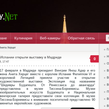
ране
Кулинария
Веб-камеры
Обратная связь
Анита Херцег
Г
Н
 Испании открыли выставку в Мадриде
0
8, 17:47
О
17 февраля в Мадриде президент Венгрии Янош Адер и его
В
жена Анита Херцег вместе с королем Испании Филиппом VI и
королевой Летицией приняли участие в открытии
В
художественной выставки. Экспозиция под названием
В
"Шедевры Будапешта. От Ренессанса до авангарда"
представлена в музее Тиссена-Борнемисы. Музеи
П
изобразительных искусств Будапешта и Национальная
венгерская галерея предоставили свои коллекции. В музее
В
Тиссена-Борнемисы к вниманию посетителей представлено 90
наменитых европейских художников.
В