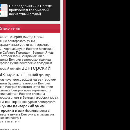
На предприятии в Сегеде
произошел трагический
несчастный случай
блако тегов
Венгрия
апешт
Виктор Орбан
ение венгерского языка
ерактивные уроки венгерского
ка
Коронавирус в Венгрии
Мишкольц
р Сийярто
Президент Венгрии
Янош
автовокзалы Венгрии
акции в
зинах Венгрии
венгерская граница
ерская кухня
венгерские праздники
венгерский
ерский онлайн
ык
выучить венгерский
граница
кроссворды на венгерском
навирус
зины Будапешта
новости Венгрии
х в Венгрии
правительство Венгрии
дники в Венгрии
премьер-министр
рии
работа в Венгрии
слова на
угорська мова
ерском
спорт в Венгрии
ки венгерского
уроки венгерского
учим венгерский
учим
а
герский язык
форинты
цены в
апеште
цены в Венгрии
шаг за шагом
ческие венгры
зать все теги
ország Online