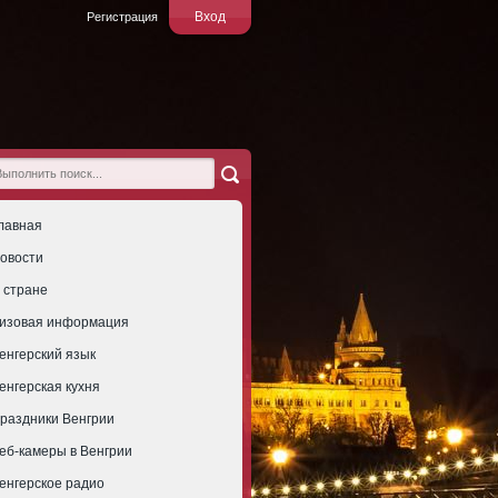
Вход
Регистрация
лавная
овости
 стране
изовая информация
енгерский язык
енгерская кухня
раздники Венгрии
еб-камеры в Венгрии
енгерское радио