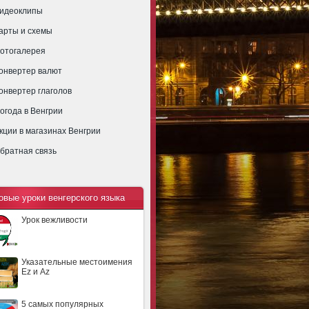
идеоклипы
арты и схемы
отогалерея
онвертер валют
онвертер глаголов
огода в Венгрии
кции в магазинах Венгрии
братная связь
овые уроки венгерского языка
Урок вежливости
Указательные местоимения
Ez и Az
5 самых популярных