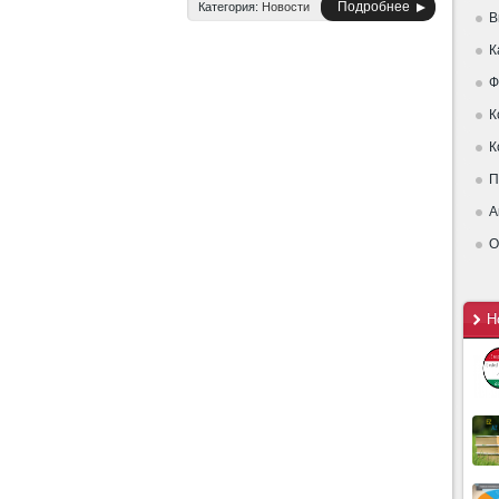
Подробнее
Категория:
Новости
В
К
Ф
К
К
П
А
О
Н