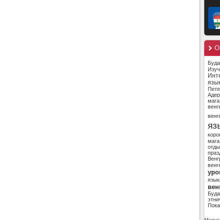
О
Буд
Изуч
Инт
язы
Пете
Адер
мага
венг
венг
яз
коро
мага
отды
праз
Венг
венг
уро
язык
вен
Буд
этни
Пока
Magyar