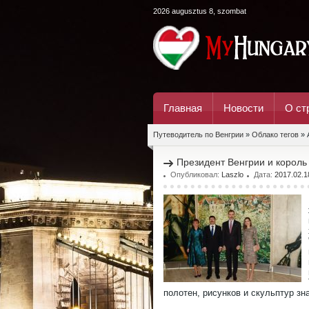
2026 augusztus 8, szombat
Главная
Новости
О ст
Путеводитель по Венгрии
»
Облако тегов
» 
Президент Венгрии и король
Опубликовал:
Laszlo
Дата:
2017.02.1
полотен, рисунков и скульптур з