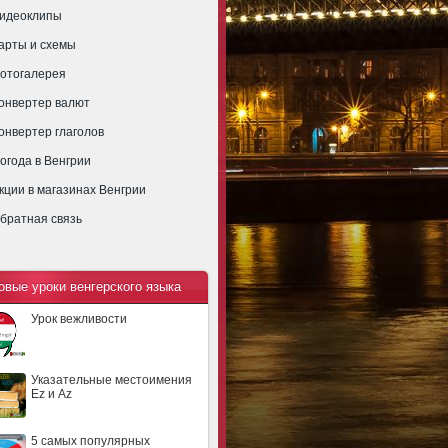
идеоклипы
арты и схемы
отогалерея
онвертер валют
онвертер глаголов
огода в Венгрии
кции в магазинах Венгрии
братная связь
овые уроки венгерского языка
Урок вежливости
Указательные местоимения
Ez и Az
5 самых популярных