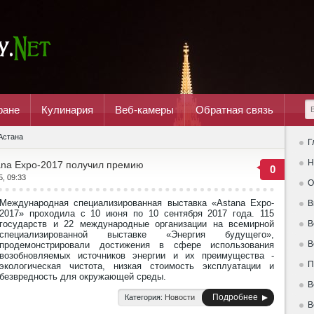
ране
Кулинария
Веб-камеры
Обратная связь
Астана
Г
Н
ana Expo-2017 получил премию
0
5, 09:33
О
Международная специализированная выставка «Astana Expo-
В
2017» проходила с 10 июня по 10 сентября 2017 года. 115
государств и 22 международные организации на всемирной
В
специализированной выставке «Энергия будущего»,
В
продемонстрировали достижения в сфере использования
возобновляемых источников энергии и их преимущества -
П
экологическая чистота, низкая стоимость эксплуатации и
безвредность для окружающей среды.
В
Подробнее
Категория:
Новости
В