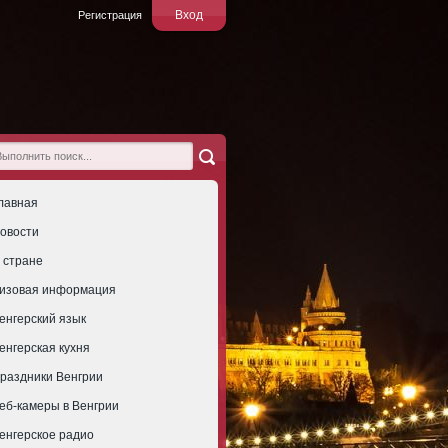
Вход
Регистрация
лавная
овости
 стране
изовая информация
енгерский язык
енгерская кухня
раздники Венгрии
еб-камеры в Венгрии
енгерское радио