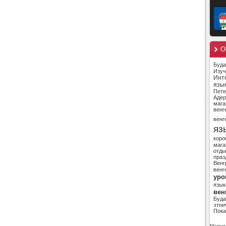
О
Буд
Изуч
Инт
язы
Пете
Адер
мага
венг
венг
яз
коро
мага
отды
праз
Венг
венг
уро
язык
вен
Буд
этни
Пока
Magyar