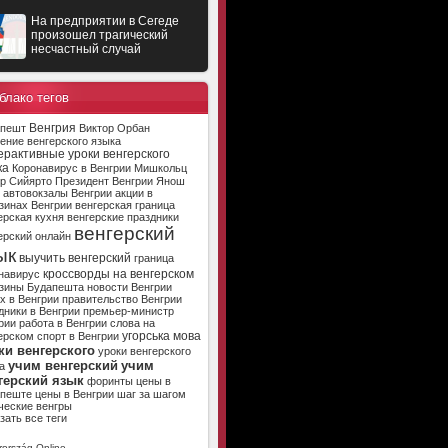
На предприятии в Сегеде
произошел трагический
несчастный случай
блако тегов
Венгрия
апешт
Виктор Орбан
ение венгерского языка
ерактивные уроки венгерского
ка
Коронавирус в Венгрии
Мишкольц
р Сийярто
Президент Венгрии
Янош
автовокзалы Венгрии
акции в
зинах Венгрии
венгерская граница
ерская кухня
венгерские праздники
венгерский
ерский онлайн
ык
выучить венгерский
граница
кроссворды на венгерском
навирус
зины Будапешта
новости Венгрии
х в Венгрии
правительство Венгрии
дники в Венгрии
премьер-министр
рии
работа в Венгрии
слова на
угорська мова
ерском
спорт в Венгрии
ки венгерского
уроки венгерского
учим венгерский
учим
а
герский язык
форинты
цены в
апеште
цены в Венгрии
шаг за шагом
ческие венгры
зать все теги
ország Online