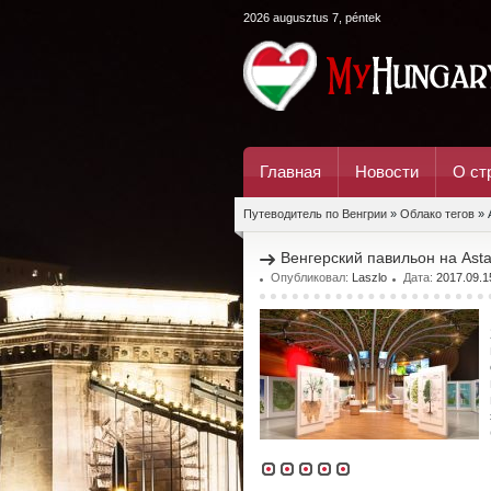
2026 augusztus 7, péntek
Главная
Новости
О ст
Путеводитель по Венгрии
»
Облако тегов
» 
Венгерский павильон на Ast
Опубликовал:
Laszlo
Дата:
2017.09.1