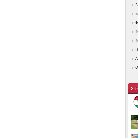
В
К
Ф
К
К
П
А
О
Н