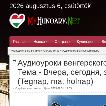
2026 augusztus 6, csütörtök
Главная
Новости
О стране
Кулинария
Ве
Путеводитель по Венгрии
»
Облако тегов
» Аудиоуроки венгерского языка
Аудиоуроки венгерского
Тема - Вчера, сегодня, 
(Tegnap, ma, holnap)
Опубликовал:
Laszlo
Дата:
2015.07.31, 17:33