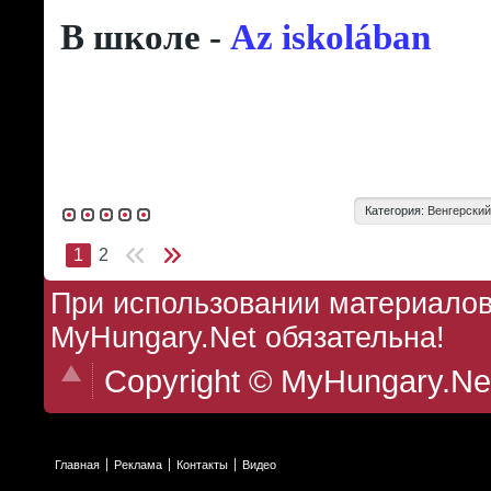
В школе -
Az iskolában
Категория:
Венгерский
1
2
При использовании материалов 
MyHungary.Net обязательна!
Copyright © MyHungary.Ne
Главная
Реклама
Контакты
Видео