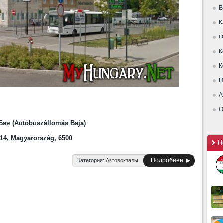
В
К
Ф
К
К
П
А
О
Бая (Autóbuszállomás Baja)
 14, Magyarország, 6500
Н
Подробнее
Категория:
Автовокзалы