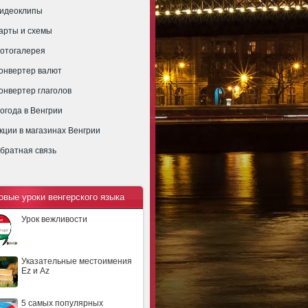
идеоклипы
арты и схемы
отогалерея
онвертер валют
онвертер глаголов
огода в Венгрии
кции в магазинах Венгрии
братная связь
овые уроки венгерского языка
Урок вежливости
Указательные местоимения
Ez и Az
5 самых популярных