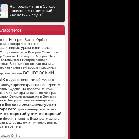
На предприятии в Сегеде
произошел трагический
несчастный случай
блако тегов
Венгрия
апешт
Виктор Орбан
ение венгерского языка
ерактивные уроки венгерского
ка
Коронавирус в Венгрии
Мишкольц
р Сийярто
Президент Венгрии
Янош
автовокзалы Венгрии
акции в
зинах Венгрии
венгерская граница
ерская кухня
венгерские праздники
венгерский
ерский онлайн
ык
выучить венгерский
граница
кроссворды на венгерском
навирус
зины Будапешта
новости Венгрии
х в Венгрии
правительство Венгрии
дники Венгрии
праздники в Венгрии
та в Венгрии
слова на венгерском
уроки
угорська мова
т в Венгрии
герского
уроки венгерского языка
м венгерский
учим венгерский
к
форинты
цены в Будапеште
цены в
рии
шаг за шагом
этнические венгры
зать все теги
ország Online