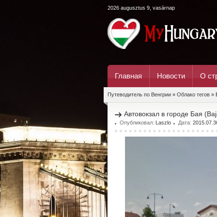
2026 augusztus 9, vasárnap
Главная
Новости
О ст
Путеводитель по Венгрии
»
Облако тегов
» 
Автовокзал в городе Бая (Baj
Опубликовал:
Laszlo
Дата:
2015.07.3