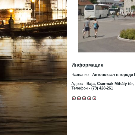
Информация
Название -
Автовокзал в городе 
Адрес -
Baja, Csermák Mihály tér,
Телефон -
(79) 428-261