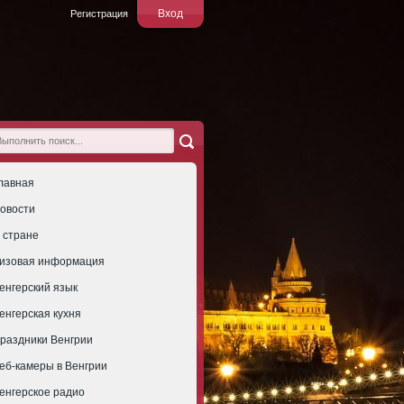
Вход
Регистрация
лавная
овости
 стране
изовая информация
енгерский язык
енгерская кухня
раздники Венгрии
еб-камеры в Венгрии
енгерское радио