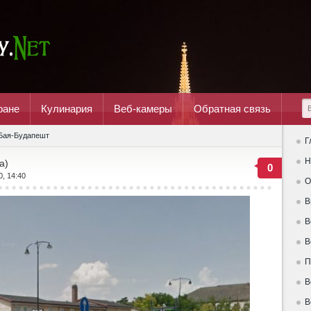
ране
Кулинария
Веб-камеры
Обратная связь
Бая-Будапешт
Г
Н
a)
0
0, 14:40
О
В
В
В
П
В
В