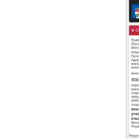
О
Буд
Изуч
Инт
язы
Пете
Адер
мага
венг
венг
яз
коро
мага
отды
праз
рабо
спор
вен
учи
язы
Венг
Пока
Magyar