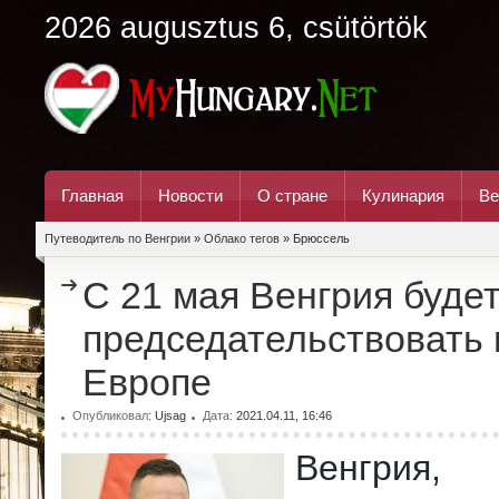
2026 augusztus 6, csütörtök
Главная
Новости
О стране
Кулинария
Ве
Путеводитель по Венгрии
»
Облако тегов
» Брюссель
С 21 мая Венгрия буде
председательствовать 
Европе
Опубликовал:
Ujsag
Дата:
2021.04.11, 16:46
Венгрия,