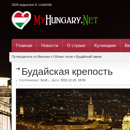
2026 augusztus 6, csütörtök
Главная
Новости
О стране
Кулинария
Ве
Путеводитель по Венгрии
»
Облако тегов
» Будайский замок
Будайская крепость
Опубликовал:
Szofi
Дата:
2015.12.26, 18:00