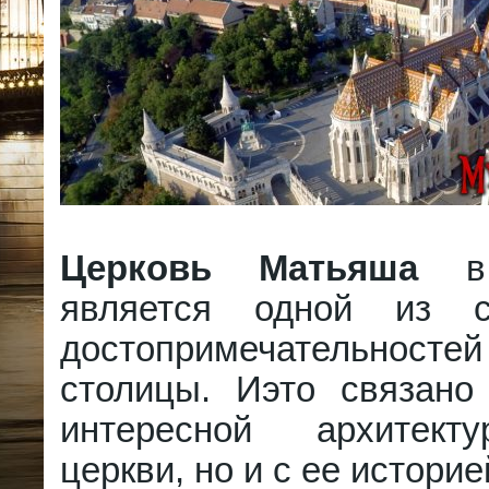
Церковь Матьяша
в 
является одной из 
достопримечательносте
столицы. Иэто связано
интересной архитект
церкви, но и с ее историе