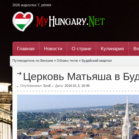
2026 augusztus 7, péntek
Главная
Новости
О стране
Кулинария
Ве
Путеводитель по Венгрии
»
Облако тегов
» Будайский квартал
Церковь Матьяша в Бу
Опубликовал:
Szofi
Дата:
2016.01.3, 16:46