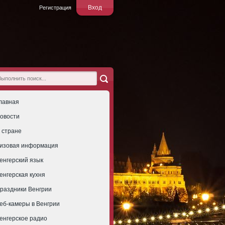
Вход
Регистрация
лавная
овости
 стране
изовая информация
енгерский язык
енгерская кухня
раздники Венгрии
еб-камеры в Венгрии
енгерское радио