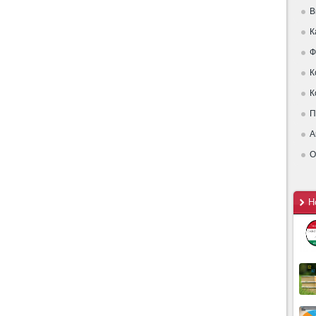
В
К
Ф
К
К
П
А
О
Н