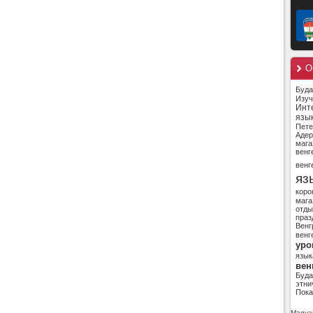
О
Буд
Изуч
Инт
язы
Пете
Адер
мага
венг
венг
яз
коро
мага
отды
праз
Венг
венг
уро
язык
вен
Буд
этни
Пока
Magyar