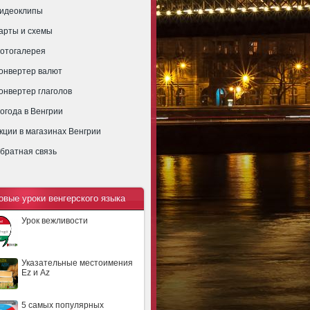
идеоклипы
арты и схемы
отогалерея
онвертер валют
онвертер глаголов
огода в Венгрии
кции в магазинах Венгрии
братная связь
овые уроки венгерского языка
Урок вежливости
Указательные местоимения
Ez и Az
5 самых популярных