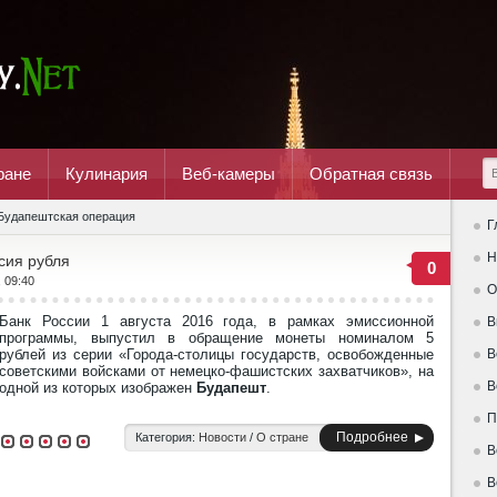
ране
Кулинария
Веб-камеры
Обратная связь
Будапештская операция
Г
Н
сия рубля
0
, 09:40
О
Банк России 1 августа 2016 года, в рамках эмиссионной
В
программы, выпустил в обращение монеты номиналом 5
рублей из серии «Города-столицы государств, освобожденные
В
советскими войсками от немецко-фашистских захватчиков», на
В
одной из которых изображен
Будапешт
.
П
Подробнее
Категория:
Новости
/
О стране
В
В