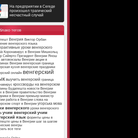
На предприятии в Сегеде
произошел трагический
несчастный случай
блако тегов
Венгрия
апешт
Виктор Орбан
ение венгерского языка
ерактивные уроки венгерского
ка
Коронавирус в Венгрии
Мишкольц
р Сийярто
Президент Венгрии
Янош
автовокзалы Венгрии
акции в
зинах Венгрии
венгерская граница
ерская кухня
венгерские праздники
венгерский
ерский онлайн
ык
выучить венгерский
граница
кроссворды на венгерском
навирус
зины Будапешта
новости Венгрии
х в Венгрии
правительство Венгрии
дники в Венгрии
премьер-министр
рии
работа в Венгрии
слова на
угорська мова
ерском
спорт в Венгрии
ки венгерского
уроки венгерского
учим венгерский
учим
а
герский язык
форинты
цены в
апеште
цены в Венгрии
шаг за шагом
ческие венгры
зать все теги
ország Online