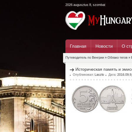
2026 augusztus 8, szombat
Главная
Новости
О ст
Путеводитель по Венгрии
»
Облако тегов
» 
Историческая память и эмис
Опубликовал:
Laszlo
Дата:
2016.09.9