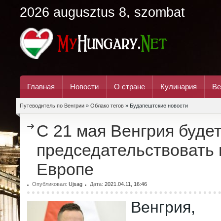
2026 augusztus 8, szombat
Главная
Новости
О стране
Кулинария
Ве
Путеводитель по Венгрии
»
Облако тегов
» Будапештские новости
С 21 мая Венгрия буде
председательствовать 
Европе
Опубликовал:
Ujsag
Дата:
2021.04.11, 16:46
Венгрия,