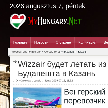
2026 augusztus 7, péntek
Главная
Новости
О стране
Кулинария
Ве
Путеводитель по Венгрии
»
Облако тегов
» Будапешт - Казань
Wizzair будет летать из
Будапешта в Казань
Опубликовал:
Laszlo
Дата:
2019.07.12, 11:32
Венгерски
перевозч