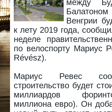
между Бу
Балатоном
Венгрии бу
к лету 2019 года, сообщ
неделе правительствен
по велоспорту Мариус Р
Révész).
Мариус Ревес соо
строительство будет стои
миллиардов форин
миллиона евро). Он доба