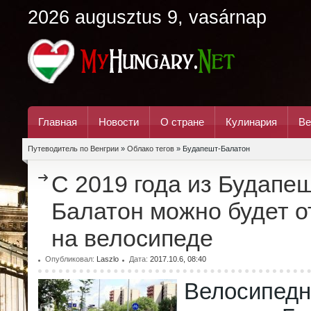
2026 augusztus 9, vasárnap
Главная
Новости
О стране
Кулинария
Ве
Путеводитель по Венгрии
»
Облако тегов
» Будапешт-Балатон
С 2019 года из Будапе
Балатон можно будет о
на велосипеде
Опубликовал:
Laszlo
Дата:
2017.10.6, 08:40
Велосип