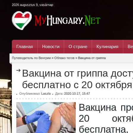
2026 augusztus 9, vasárnap
Главная
Новости
О стране
Кулинария
Ве
Путеводитель по Венгрии
»
Облако тегов
» Вакцина от гриппа
Вакцина от гриппа дос
бесплатно с 20 октября
Опубликовал:
Laszlo
Дата:
2020.10.17, 15:47
Вакцина пр
20 октя
бесплатна