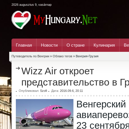
2026 augusztus 9, vasárnap
Главная
Новости
О стране
Кулинария
Ве
Путеводитель по Венгрии
»
Облако тегов
» Венгрия-Грузия
Wizz Air откроет
представительство в Г
Опубликовал:
Szofi
Дата:
2016.09.6, 20:11
Венгерский
авиаперево
23 сентября