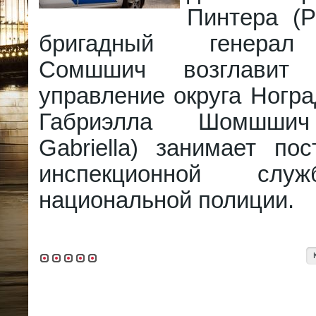
Пинтера (Pi
бригадный генерал
Сомшшич возглавит 
управление округа Ногра
Габриэлла Шомшшич
Gabriella) занимает по
инспекционной сл
национальной полиции.