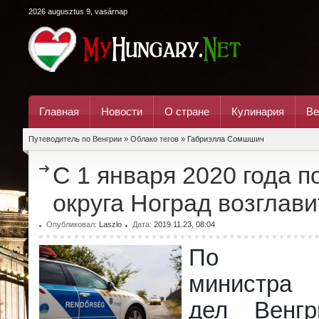
2026 augusztus 9, vasárnap
Главная
Новости
О стране
Кулинария
Ве
Путеводитель по Венгрии
»
Облако тегов
» Габриэлла Сомшшич
С 1 января 2020 года 
округа Ноград возглав
Опубликовал:
Laszlo
Дата:
2019.11.23, 08:04
По пре
министра
дел Венг