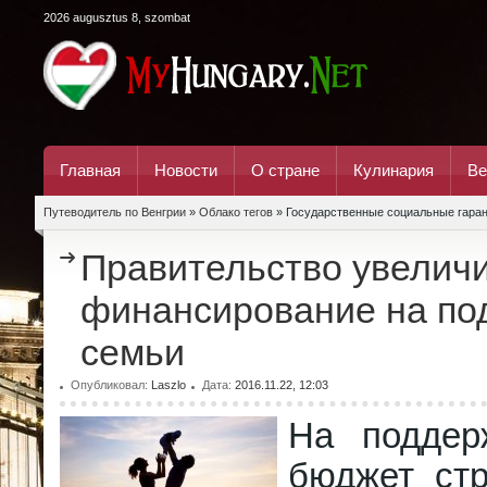
2026 augusztus 8, szombat
Главная
Новости
О стране
Кулинария
Ве
Путеводитель по Венгрии
»
Облако тегов
» Государственные социальные гаран
Правительство увелич
финансирование на по
семьи
Опубликовал:
Laszlo
Дата:
2016.11.22, 12:03
На поддер
бюджет ст