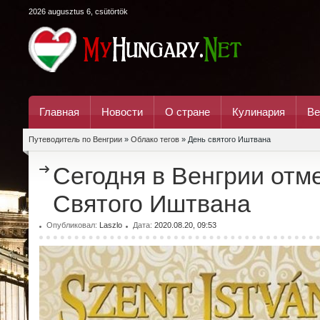
2026 augusztus 6, csütörtök
Главная
Новости
О стране
Кулинария
Ве
Путеводитель по Венгрии
»
Облако тегов
» День святого Иштвана
Сегодня в Венгрии отм
Святого Иштвана
Опубликовал:
Laszlo
Дата:
2020.08.20, 09:53