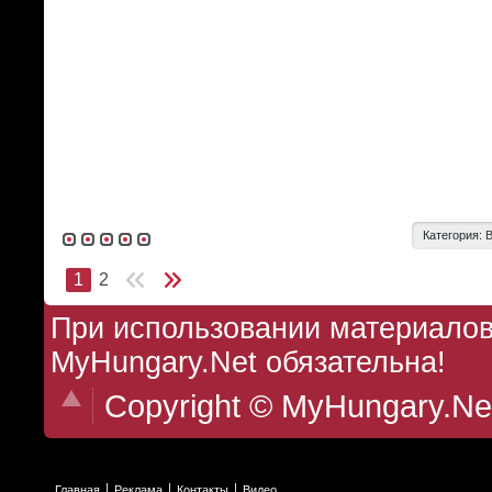
Категория:
1
2
При использовании материалов 
MyHungary.Net обязательна!
Copyright © MyHungary.Ne
Главная
Реклама
Контакты
Видео