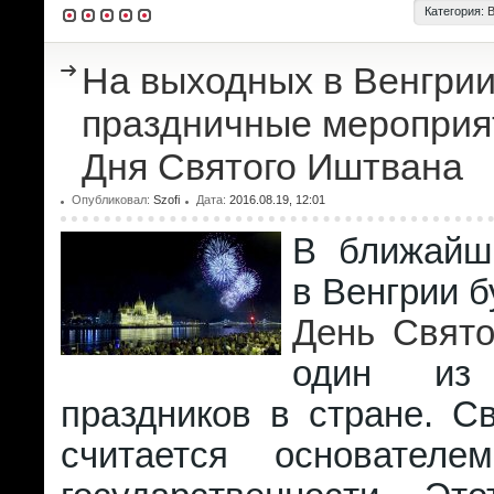
Категория:
На выходных в Венгрии
праздничные мероприят
Дня Святого Иштвана
Опубликовал:
Szofi
Дата:
2016.08.19, 12:01
В ближайш
в Венгрии б
День Свято
один из
праздников в стране. С
считается основателе