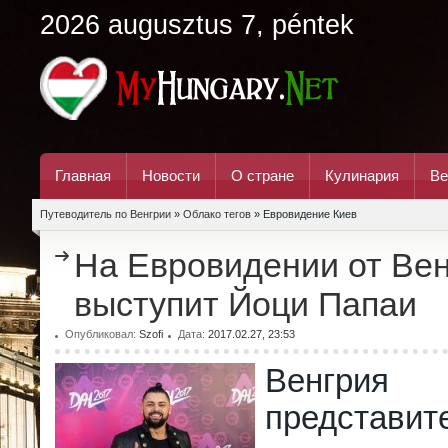
2026 augusztus 7, péntek
Главная
Новости
О стране
Кулинария
Ве
Путеводитель по Венгрии
»
Облако тегов
» Евровидение Киев
На Евровидении от Ве
выступит Йоци Папаи
Опубликовал:
Szofi
Дата:
2017.02.27, 23:53
Венгрия
предста