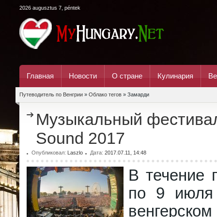
2026 augusztus 7, péntek
Главная
Новости
О стране
Кулинария
Ве
Путеводитель по Венгрии
»
Облако тегов
» Замарди
Музыкальный фестивал
Sound 2017
Опубликовал:
Laszlo
Дата:
2017.07.11, 14:48
В течение 
по 9 июля
венгерс