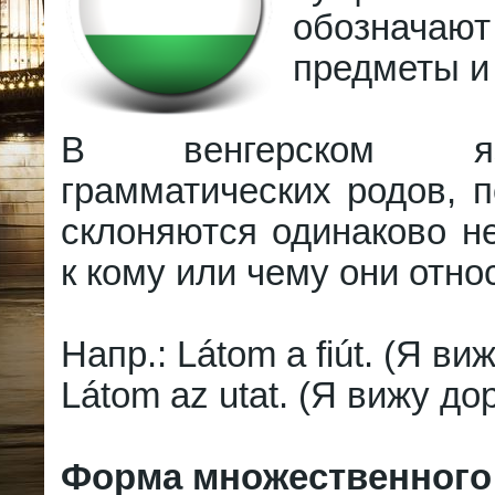
обознач
предметы и
В венгерском я
грамматических родов, 
склоняются одинаково н
к кому или чему они отно
Напр.: Látom a fiút. (Я ви
Látom az utat. (Я вижу дор
Форма множественного