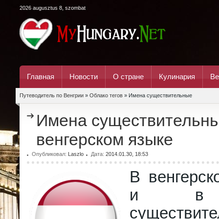
2026 augusztus 8, szombat
Главная
Новости
О стране
Кулинария
Ве
Путеводитель по Венгрии
»
Облако тегов
» Имена существительные
Имена существительны
венгерском языке
Опубликовал:
Laszlo
Дата:
2014.01.30, 18:53
В венгерск
и в р
существит