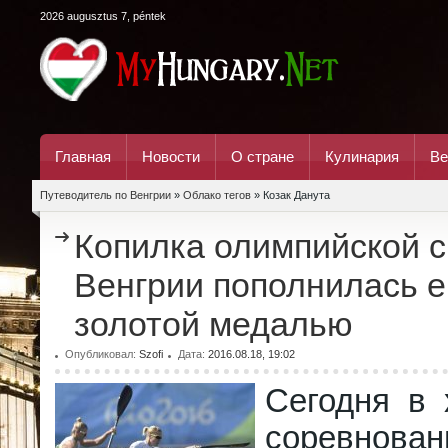
2026 augusztus 7, péntek
Главная
Новости
О стране
Кулинария
Ве
Путеводитель по Венгрии
»
Облако тегов
» Козак Данута
Копилка олимпийской 
Венгрии пополнилась 
золотой медалью
Опубликовал:
Szofi
Дата:
2016.08.18, 19:02
Сегодня в 
соревнован