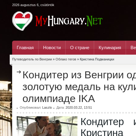
2026 augusztus 6, csütörtök
Главная
Новости
О стране
Кулинария
Ве
Путеводитель по Венгрии
»
Облако тегов
» Кристина Подманицки
Кондитер из Венгрии 
золотую медаль на кул
олимпиаде IKA
Опубликовал:
Laszlo
Дата:
2020.03.22, 13:51
Кондитер 
Кристина