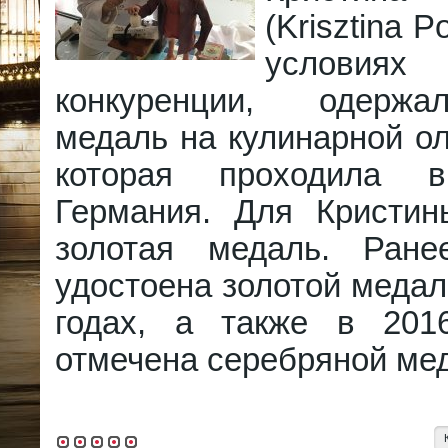
(Krisztina P
условия
конкуренции, одерж
медаль на кулинарной о
которая проходила в
Германия. Для Кристин
золотая медаль. Ран
удостоена золотой медал
годах, а также в 201
отмечена серебряной ме