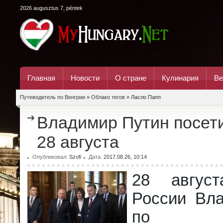
2026 augusztus 7, péntek
Главная
Новости
О стране
Кулинария
Ве
Путеводитель по Венгрии
»
Облако тегов
» Ласло Папп
Владимир Путин посет
28 августа
Опубликовал:
Szofi
Дата:
2017.08.26, 10:14
28 август
России Вл
по при