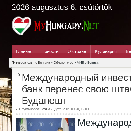
2026 augusztus 6, csütörtök
Главная
Новости
О стране
Кулинария
Ве
Путеводитель по Венгрии
»
Облако тегов
» МИБ в Венгрии
Международный инвес
банк перенес свою шта
Будапешт
Опубликовал:
Laszlo
Дата:
2019.09.20, 12:00
Междунаро