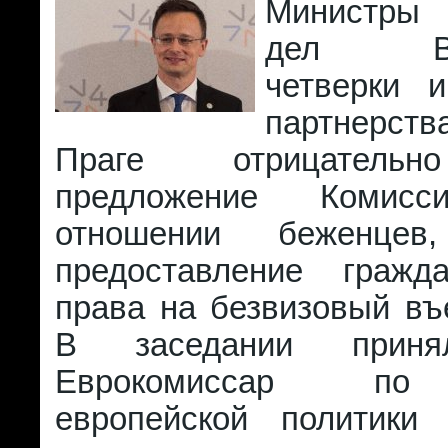
Министры 
дел Выш
четверки и
партнерст
Праге отрицатель
предложение Коми
отношении беженце
предоставление гражд
права на безвизовый въ
В заседании приня
Еврокомиссар по
европейской политики