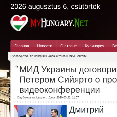
2026 augusztus 6, csütörtök
Главная
Новости
О стране
Кулинария
Ве
Путеводитель по Венгрии
»
Облако тегов
» МИД Венгрии
МИД Украины договори
Петером Сийярто о пр
видеоконференции
Опубликовал:
Laszlo
Дата:
2020.03.21, 11:07
Дмитрий