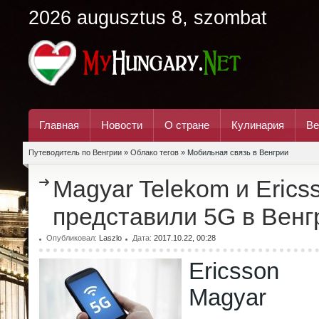
2026 augusztus 8, szombat
Главная
Новости
О стране
Кулинария
Ве
Путеводитель по Венгрии
»
Облако тегов
» Мобильная связь в Венгрии
Magyar Telekom и Erics
представили 5G в Венг
Опубликовал:
Laszlo
Дата:
2017.10.22, 00:28
Ericsson
Magyar