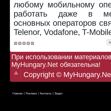
любому мобильному опе
работать даже в ме
основных операторов свя
Telenor, Vodafone, T-Mobil
К
При использовании материалов 
MyHungary.Net обязательна!
Copyright © MyHungary.Ne
Главная
Реклама
Контакты
Видео