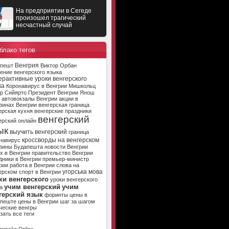
На предприятии в Сегеде
произошел трагический
несчастный случай
блако тегов
Венгрия
апешт
Виктор Орбан
ение венгерского языка
ерактивные уроки венгерского
ка
Коронавирус в Венгрии
Мишкольц
р Сийярто
Президент Венгрии
Янош
автовокзалы Венгрии
акции в
зинах Венгрии
венгерская граница
ерская кухня
венгерские праздники
венгерский
ерский онлайн
ык
выучить венгерский
граница
кроссворды на венгерском
навирус
зины Будапешта
новости Венгрии
х в Венгрии
правительство Венгрии
дники в Венгрии
премьер-министр
рии
работа в Венгрии
слова на
угорська мова
ерском
спорт в Венгрии
ки венгерского
уроки венгерского
учим венгерский
учим
а
герский язык
форинты
цены в
апеште
цены в Венгрии
шаг за шагом
ческие венгры
зать все теги
ország Online