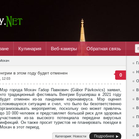
ране
Кулинария
Веб-камеры
Обратная связь
Мохач
Г
Н
грии в этом году будет отменен
0
, 12:03
О
Мэр города Мохач Габор Павкович (Gábor Pávkovics) заявил,
В
что традиционный фестиваль Венгрии Бушояраш в 2021 году
будет отменен из-за пандемии коронавируса. Мэр оценил
В
сложившуюся ситуацию и счел, что было бы безответственно
В
организовывать мероприятие, поскольку оно может привлечь
до 10 000 человек и представляет большой риск для здоровья
П
участников из-за высокого потенциала передачи вирусных
инфекций. Он также просит туристов не планировать поездки в
В
Мохач в этот период.
В
Подробнее
Категория:
Новости