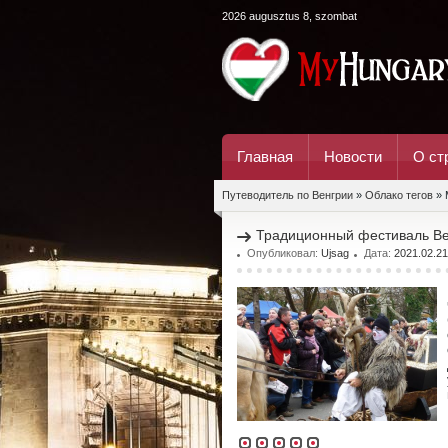
2026 augusztus 8, szombat
Главная
Новости
О ст
Путеводитель по Венгрии
»
Облако тегов
» 
Традиционный фестиваль Вен
Опубликовал:
Ujsag
Дата:
2021.02.21