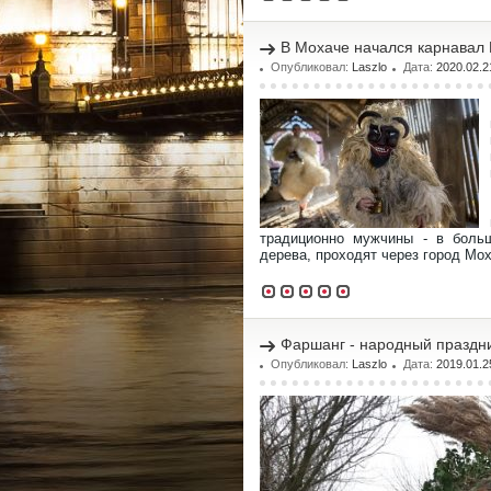
В Мохаче начался карнавал
Опубликовал:
Laszlo
Дата:
2020.02.2
традиционно мужчины - в боль
дерева, проходят через город Мох
Фаршанг - народный праздн
Опубликовал:
Laszlo
Дата:
2019.01.2