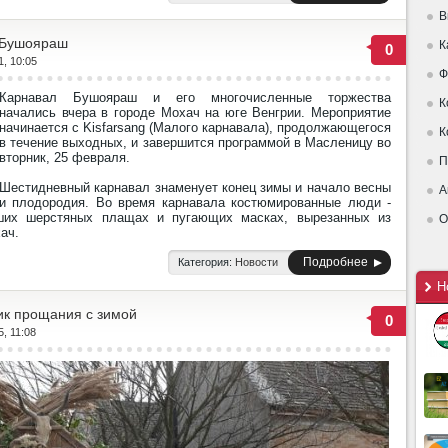
В
 Бушояраш
К
0
1, 10:05
Ф
Карнавал Бушояраш и его многочисленные торжества
К
начались вчера в городе Мохач на юге Венгрии. Мероприятие
начинается с Kisfarsang (Малого карнавала), продолжающегося
К
в течение выходных, и завершится программой в Масленицу во
вторник, 25 февраля.
П
Шестидневный карнавал знаменует конец зимы и начало весны
А
и плодородия. Во время карнавала костюмированные люди -
ших шерстяных плащах и пугающих масках, вырезанных из
О
ач.
Подробнее
Категория:
Новости
Н
ик прощания с зимой
0
5, 11:08