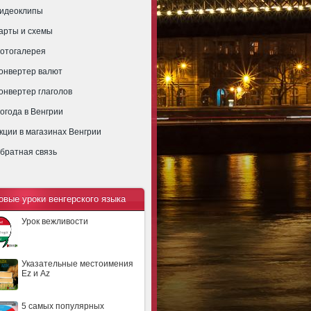
идеоклипы
арты и схемы
отогалерея
онвертер валют
онвертер глаголов
огода в Венгрии
кции в магазинах Венгрии
братная связь
овые уроки венгерского языка
Урок вежливости
Указательные местоимения
Ez и Az
5 самых популярных