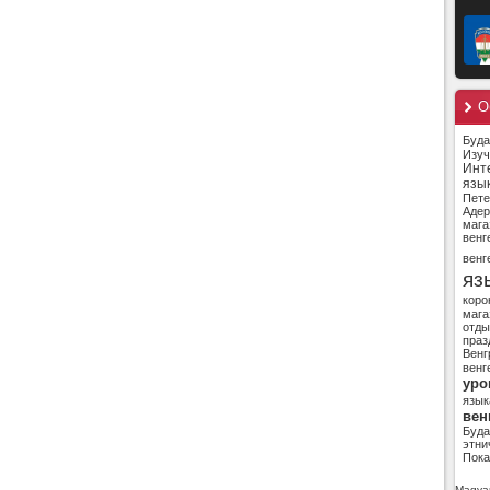
О
Буд
Изуч
Инт
язы
Пете
Адер
мага
венг
венг
яз
коро
мага
отды
праз
Венг
венг
уро
язык
вен
Буд
этни
Пока
Magyar