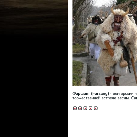
Фаршанг (Farsang)
- венгерский н
торжественной встрече весны. Са