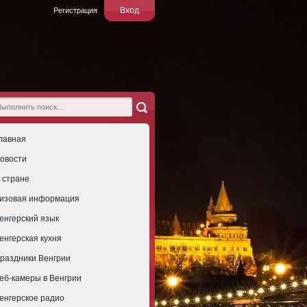
Вход
Регистрация
лавная
овости
 стране
изовая информация
енгерский язык
енгерская кухня
раздники Венгрии
еб-камеры в Венгрии
енгерское радио