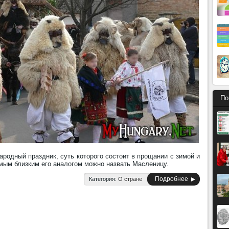
По
ародный праздник, суть которого состоит в прощании с зимой и
мым близким его аналогом можно назвать Масленицу.
Подробнее
Категория:
О стране