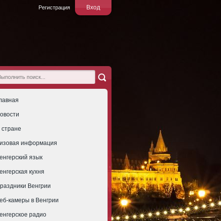
Вход
Регистрация
лавная
овости
 стране
изовая информация
енгерский язык
енгерская кухня
раздники Венгрии
еб-камеры в Венгрии
енгерское радио