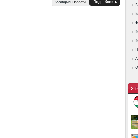
Подробнее
Категория:
Новости
В
К
Ф
К
К
П
А
О
Н