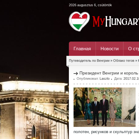
2026 augusztus 6, csütörtök
Главная
Новости
О ст
Путеводитель по Венгрии
»
Облако тегов
» 
Президент Венгрии и король
Опубликовал:
Laszlo
Дата:
2017.02.1
полотен, рисунков и скульптур з