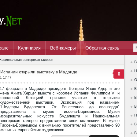
ране
Кулинария
Веб-камеры
Обратная связь
Национальная венгерская галерея
Г
Н
 Испании открыли выставку в Мадриде
0
8, 17:47
О
17 февраля в Мадриде президент Венгрии Янош Адер и его
В
жена Анита Херцег вместе с королем Испании Филиппом VI и
королевой Летицией приняли участие в открытии
В
художественной выставки. Экспозиция под названием
В
"Шедевры Будапешта. От Ренессанса до авангарда"
представлена в музее Тиссена-Борнемисы. Музеи
П
изобразительных искусств Будапешта и Национальная
венгерская галерея предоставили свои коллекции. В музее
В
Тиссена-Борнемисы к вниманию посетителей представлено 90
наменитых европейских художников.
В