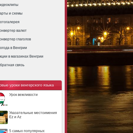
идеоклипы
арты и схемы
отогалерея
онвертер валют
онвертер глаголов
огода в Венгрии
кции в магазинах Венгрии
братная связь
овые уроки венгерского языка
Урок вежливости
Указательные местоимения
Ez и Az
5 самых популярных