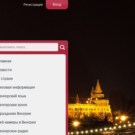
Вход
Регистрация
лавная
овости
 стране
изовая информация
енгерский язык
енгерская кухня
раздники Венгрии
еб-камеры в Венгрии
енгерское радио