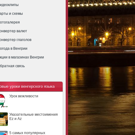
идеоклипы
арты и схемы
отогалерея
онвертер валют
онвертер глаголов
огода в Венгрии
кции в магазинах Венгрии
братная связь
овые уроки венгерского языка
Урок вежливости
Указательные местоимения
Ez и Az
5 самых популярных