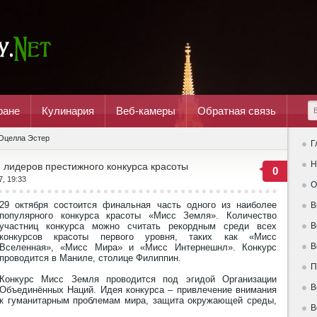
ране
Кулинария
Веб-камеры
Обратная связь
Оцелла Эстер
Г
Н
е лидеров престижного конкурса красоты
0
7, 19:33
О
29 октября состоится финальная часть одного из наиболее
В
популярного конкурса красоты «Мисс Земля». Количество
участниц конкурса можно считать рекордным среди всех
В
конкурсов красоты первого уровня, таких как «Мисс
В
Вселенная», «Мисс Мира» и «Мисс Интернешнл». Конкурс
проводится в Маниле, столице Филиппин.
П
Конкурс Мисс Земля проводится под эгидой Организации
В
Объединённых Наций. Идея конкурса – привлечение внимания
к гуманитарным проблемам мира, защита окружающей среды,
В