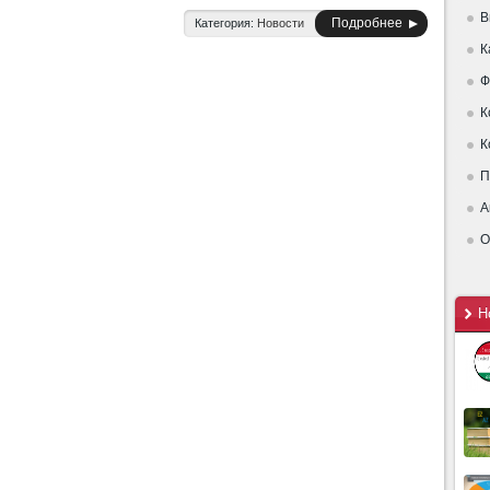
В
Подробнее
Категория:
Новости
К
Ф
К
К
П
А
О
Н