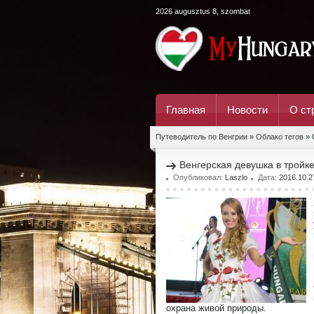
2026 augusztus 8, szombat
Главная
Новости
О ст
Путеводитель по Венгрии
»
Облако тегов
» 
Венгерская девушка в тройк
Опубликовал:
Laszlo
Дата:
2016.10.2
охрана живой природы.