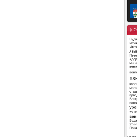
О
Буд
Изуч
Инт
язы
Пете
Адер
мага
венг
венг
яз
коро
мага
отды
праз
Венг
венг
уро
язык
вен
Буд
этни
Пока
Magyar