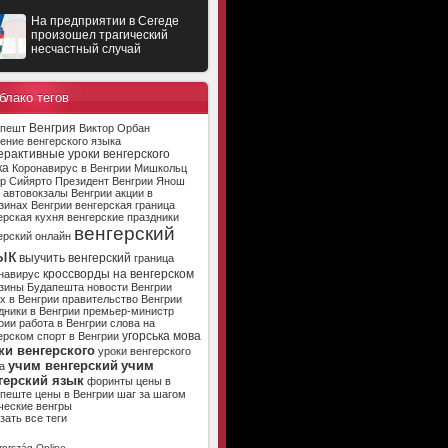
На предприятии в Сегеде
произошел трагический
несчастный случай
блако тегов
Венгрия
апешт
Виктор Орбан
ение венгерского языка
ерактивные уроки венгерского
ка
Коронавирус в Венгрии
Мишкольц
р Сийярто
Президент Венгрии
Янош
автовокзалы Венгрии
акции в
зинах Венгрии
венгерская граница
ерская кухня
венгерские праздники
венгерский
ерский онлайн
ык
выучить венгерский
граница
кроссворды на венгерском
навирус
зины Будапешта
новости Венгрии
х в Венгрии
правительство Венгрии
дники в Венгрии
премьер-министр
рии
работа в Венгрии
слова на
угорська мова
ерском
спорт в Венгрии
ки венгерского
уроки венгерского
учим венгерский
учим
а
герский язык
форинты
цены в
апеште
цены в Венгрии
шаг за шагом
ческие венгры
зать все теги
ország Online