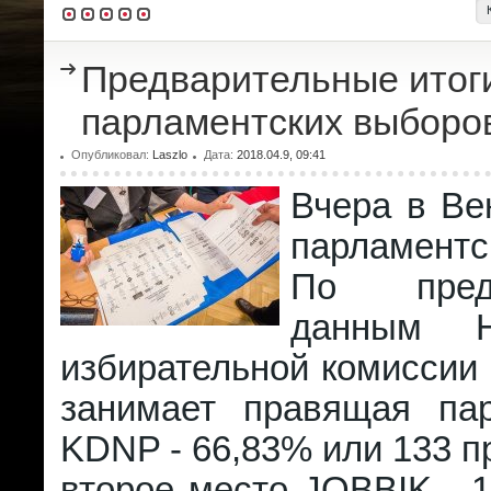
Предварительные итог
парламентских выборов
Опубликовал:
Laszlo
Дата:
2018.04.9, 09:41
Вчера в Ве
парламент
По предв
данным Н
избирательной комиссии
занимает правящая па
KDNP - 66,83% или 133 п
второе место JOBBIK - 