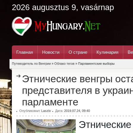
2026 augusztus 9, vasárnap
Главная
Новости
О стране
Кулинария
Ве
Путеводитель по Венгрии
»
Облако тегов
» Парламентские выборы
Этнические венгры ост
представителя в украи
парламенте
Опубликовал:
Laszlo
Дата:
2019.07.24, 09:40
Этничес