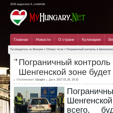
2026 augusztus 6, csütörtök
Главная
Новости
О стране
Кулинария
Ве
Путеводитель по Венгрии
»
Облако тегов
» Пограничный контроль в Шенгенско
Пограничный контроль 
Шенгенской зоне будет
Опубликовал:
Ujsagiro
Дата:
2017.01.25, 19:32
Пограничны
Шенгенской
всего, бу