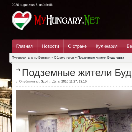
2026 augusztus 6, csütörtök
Главная
Новости
О стране
Кулинария
Ве
Путеводитель по Венгрии
»
Облако тегов
» Подземные жители Будапешта
Подземные жители Бу
Опубликовал:
Szofi
Дата:
2016.11.27, 19:16