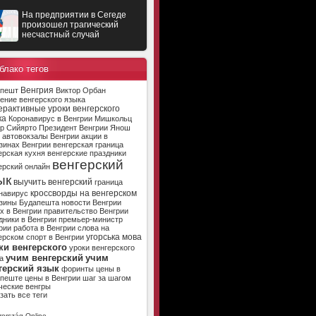
На предприятии в Сегеде
произошел трагический
несчастный случай
блако тегов
Венгрия
апешт
Виктор Орбан
ение венгерского языка
ерактивные уроки венгерского
ка
Коронавирус в Венгрии
Мишкольц
р Сийярто
Президент Венгрии
Янош
автовокзалы Венгрии
акции в
зинах Венгрии
венгерская граница
ерская кухня
венгерские праздники
венгерский
ерский онлайн
ык
выучить венгерский
граница
кроссворды на венгерском
навирус
зины Будапешта
новости Венгрии
х в Венгрии
правительство Венгрии
дники в Венгрии
премьер-министр
рии
работа в Венгрии
слова на
угорська мова
ерском
спорт в Венгрии
ки венгерского
уроки венгерского
учим венгерский
учим
а
герский язык
форинты
цены в
апеште
цены в Венгрии
шаг за шагом
ческие венгры
зать все теги
ország Online