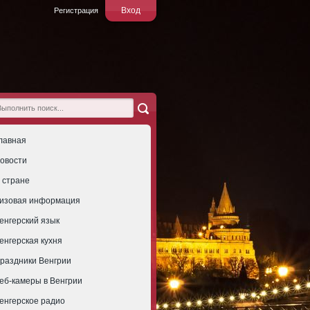
Вход
Регистрация
лавная
овости
 стране
изовая информация
енгерский язык
енгерская кухня
раздники Венгрии
еб-камеры в Венгрии
енгерское радио