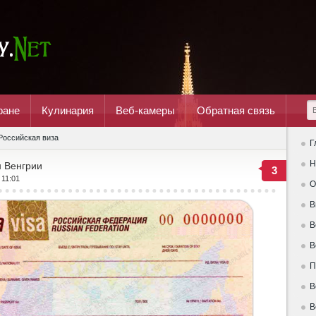
ране
Кулинария
Веб-камеры
Обратная связь
Российская виза
Г
Н
н Венгрии
3
 11:01
О
В
В
В
П
В
В