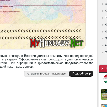
В
К
Ф
К
К
П
А
О
ссию, граждане Венгрии должны помнить, что перед поездкой
в эту страну. Оформление визы происходит в дипломатическом
нгрии. При обращении в дипломатическое представительство
щий пакет документов:
Н
Подробнее
Категория:
Визовая информация