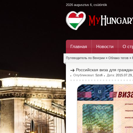
2026 augusztus 6, csütörtök
Главная
Новости
О ст
Путеводитель по Венгрии
»
Облако тегов
» 
Российская виза для гражда
Опубликовал:
Szofi
Дата:
2015.07.29,