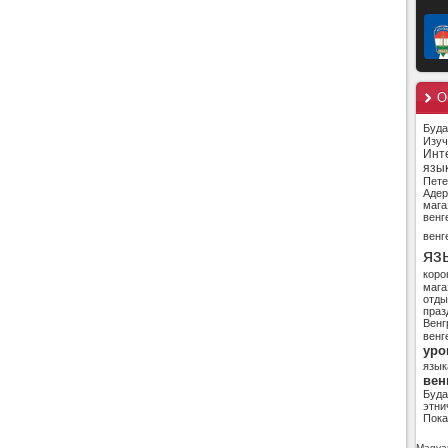
О
Буд
Изуч
Инт
язы
Пете
Адер
мага
венг
венг
яз
коро
мага
отды
праз
Венг
венг
уро
язык
вен
Буд
этни
Пока
Magyar