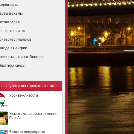
идеоклипы
арты и схемы
отогалерея
онвертер валют
онвертер глаголов
огода в Венгрии
кции в магазинах Венгрии
братная связь
овые уроки венгерского языка
Урок вежливости
Указательные местоимения
Ez и Az
5 самых популярных