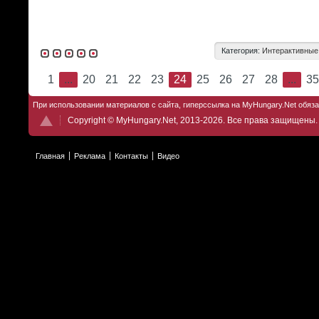
Категория:
Интерактивные
1
...
20
21
22
23
24
25
26
27
28
...
35
При использовании материалов с сайта, гиперссылка на MyHungary.Net обяз
Copyright © MyHungary.Net, 2013-2026. Все права защищены.
Главная
Реклама
Контакты
Видео