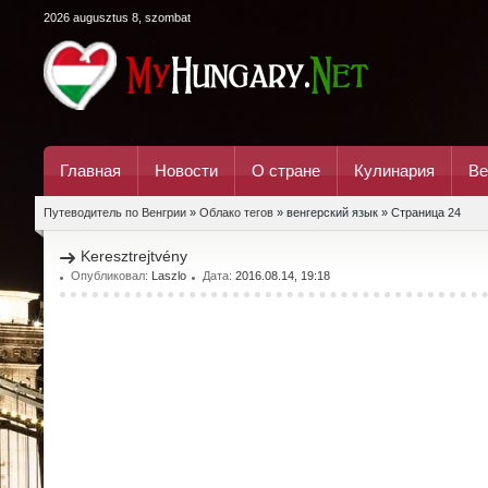
2026 augusztus 8, szombat
Главная
Новости
О стране
Кулинария
Ве
Путеводитель по Венгрии
»
Облако тегов
» венгерский язык » Страница 24
Keresztrejtvény
Опубликовал:
Laszlo
Дата:
2016.08.14, 19:18