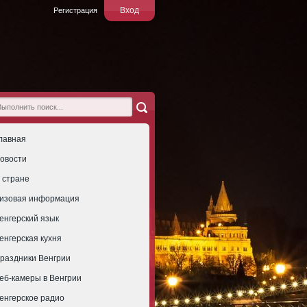
Вход
Регистрация
лавная
овости
 стране
изовая информация
енгерский язык
енгерская кухня
раздники Венгрии
еб-камеры в Венгрии
енгерское радио