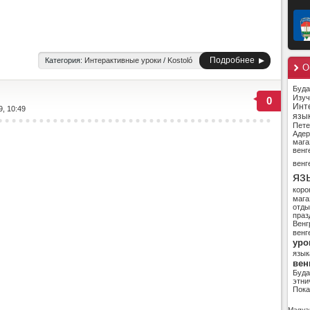
Подробнее
Категория:
Интерактивные уроки
/
Kostoló
О
Буд
Изуч
0
Инт
9, 10:49
язы
Пете
Адер
мага
венг
венг
яз
коро
мага
отды
праз
Венг
венг
уро
язык
вен
Буд
этни
Пока
Magyar