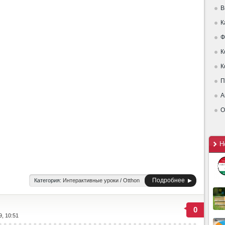
В
К
Ф
К
К
П
А
О
Н
Подробнее
Категория:
Интерактивные уроки
/
Otthon
0
9, 10:51