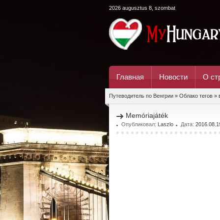
2026 augusztus 8, szombat
Главная
Новости
О ст
Путеводитель по Венгрии
»
Облако тегов
» 
Memóriajáték
Опубликовал:
Laszlo
Дата:
2016.08.1