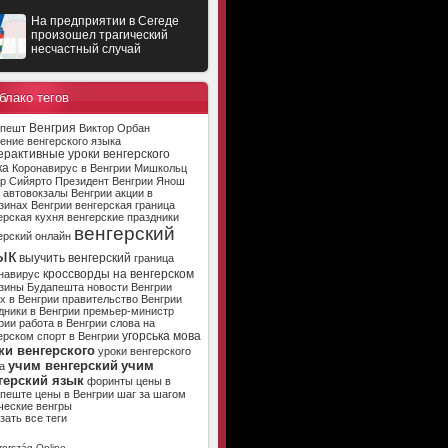
На предприятии в Сегеде
произошел трагический
несчастный случай
блако тегов
Венгрия
апешт
Виктор Орбан
ение венгерского языка
ерактивные уроки венгерского
ка
Коронавирус в Венгрии
Мишкольц
р Сийярто
Президент Венгрии
Янош
автовокзалы Венгрии
акции в
зинах Венгрии
венгерская граница
ерская кухня
венгерские праздники
венгерский
ерский онлайн
ык
выучить венгерский
граница
кроссворды на венгерском
навирус
зины Будапешта
новости Венгрии
х в Венгрии
правительство Венгрии
дники в Венгрии
премьер-министр
рии
работа в Венгрии
слова на
угорська мова
ерском
спорт в Венгрии
ки венгерского
уроки венгерского
учим венгерский
учим
а
герский язык
форинты
цены в
апеште
цены в Венгрии
шаг за шагом
ческие венгры
зать все теги
ország Online