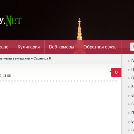
ране
Кулинария
Веб-камеры
Обратная связь
выучить венгерский » Страница 9
Г
Н
0
9, 11:08
О
В
В
В
П
В
В