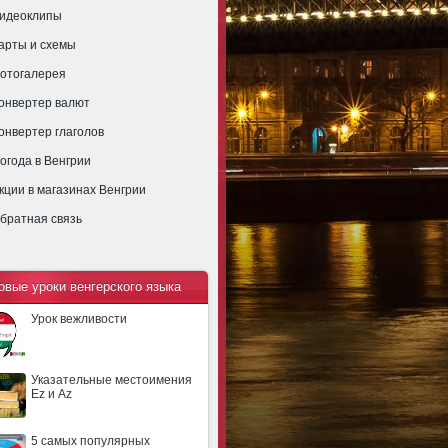
идеоклипы
арты и схемы
отогалерея
онвертер валют
онвертер глаголов
огода в Венгрии
кции в магазинах Венгрии
братная связь
овые уроки венгерского языка
Урок вежливости
Указательные местоимения
Ez и Az
5 самых популярных