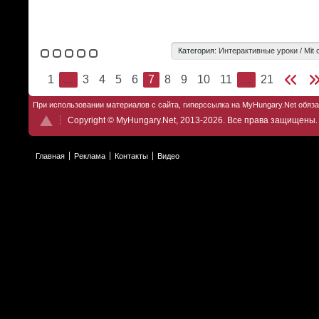
Категория:
Интерактивные уроки
/
Mit 
1
...
3
4
5
6
7
8
9
10
11
...
21
При использовании материалов с сайта, гиперссылка на MyHungary.Net обяз
Copyright © MyHungary.Net, 2013-2026. Все права защищены.
Главная
Реклама
Контакты
Видео