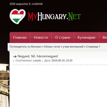
2026 augusztus 6, csütörtök
Главная
Новости
О стране
Кулинария
Ве
Путеводитель по Венгрии
»
Облако тегов
» учим венгерский » Страница 7
Negyed, fél, háromnegyed
Опубликовал:
Laszlo
Дата:
2016.08.19, 15:20