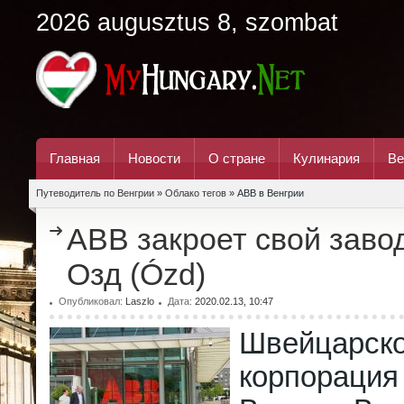
2026 augusztus 8, szombat
Главная
Новости
О стране
Кулинария
Ве
Путеводитель по Венгрии
»
Облако тегов
» ABB в Венгрии
ABB закроет свой завод
Озд (Ózd)
Опубликовал:
Laszlo
Дата:
2020.02.13, 10:47
Швейцарско
корпораци