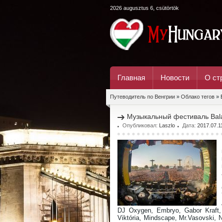
2026 augusztus 6, csütörtök
Главная
Новости
О ст
Путеводитель по Венгрии
»
Облако тегов
» 
Музыкальный фестиваль Bal
Опубликовал:
Laszlo
Дата:
2017.07.1
DJ Oxygen, Embryo, Gabor Kraft, 
Viktória, Mindscape, Mr.Vasovski, 