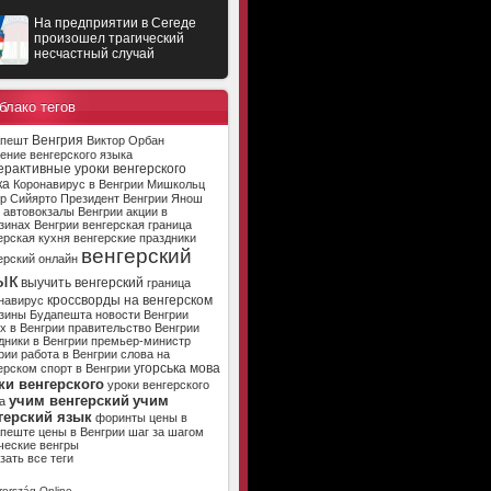
На предприятии в Сегеде
произошел трагический
несчастный случай
блако тегов
Венгрия
апешт
Виктор Орбан
ение венгерского языка
ерактивные уроки венгерского
ка
Коронавирус в Венгрии
Мишкольц
р Сийярто
Президент Венгрии
Янош
автовокзалы Венгрии
акции в
зинах Венгрии
венгерская граница
ерская кухня
венгерские праздники
венгерский
ерский онлайн
ык
выучить венгерский
граница
кроссворды на венгерском
навирус
зины Будапешта
новости Венгрии
х в Венгрии
правительство Венгрии
дники в Венгрии
премьер-министр
рии
работа в Венгрии
слова на
угорська мова
ерском
спорт в Венгрии
ки венгерского
уроки венгерского
учим венгерский
учим
а
герский язык
форинты
цены в
апеште
цены в Венгрии
шаг за шагом
ческие венгры
зать все теги
ország Online