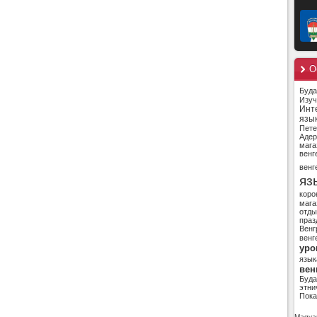
О
Буд
Изуч
Инт
язы
Пете
Адер
мага
венг
венг
яз
коро
мага
отды
праз
Венг
венг
уро
язык
вен
Буд
этни
Пока
Magyar