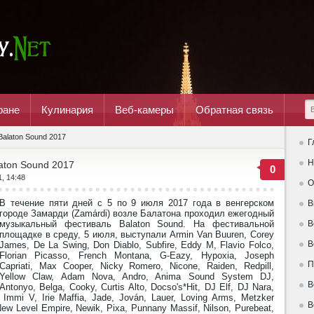
ране
Кулинария
Веб-камеры
Обратная связь
Balaton Sound 2017
Г
Н
aton Sound 2017
0
1, 14:48
О
В течение пяти дней с 5 по 9 июля 2017 года в венгерском
В
городе Замарди (Zamárdi) возле Балатона проходил ежегодный
музыкальный фестиваль Balaton Sound. На фестивальной
В
площадке в среду, 5 июля, выступали Armin Van Buuren, Corey
В
James, De La Swing, Don Diablo, Subfire, Eddy M, Flavio Folco,
Florian Picasso, French Montana, G-Eazy, Hypoxia, Joseph
П
Capriati, Max Cooper, Nicky Romero, Nicone, Raiden, Redpill,
Yellow Claw, Adam Nova, Andro, Anima Sound System DJ,
В
Antonyo, Belga, Cooky, Curtis Alto, Docso's*Hit, DJ Elf, DJ Nara,
Immi V, Irie Maffia, Jade, Jován, Lauer, Loving Arms, Metzker
В
New Level Empire, Newik, Pixa, Punnany Massif, Nilson, Purebeat,