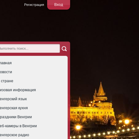
Вход
Регистрация
лавная
овости
 стране
изовая информация
енгерский язык
енгерская кухня
раздники Венгрии
еб-камеры в Венгрии
енгерское радио