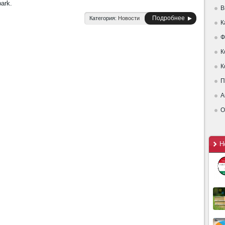
ark.
В
Подробнее
Категория:
Новости
К
Ф
К
К
П
А
О
Н