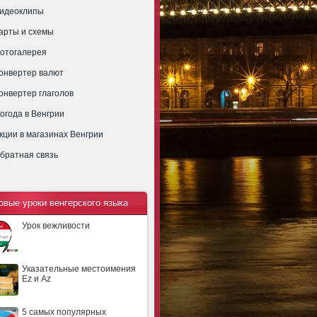
идеоклипы
арты и схемы
отогалерея
онвертер валют
онвертер глаголов
огода в Венгрии
кции в магазинах Венгрии
братная связь
овые уроки венгерского языка
Урок вежливости
Указательные местоимения
Ez и Az
5 самых популярных