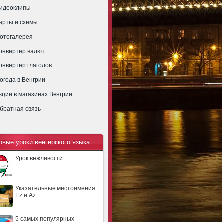
идеоклипы
арты и схемы
отогалерея
онвертер валют
онвертер глаголов
огода в Венгрии
кции в магазинах Венгрии
братная связь
овые уроки венгерского языка
Урок вежливости
Указательные местоимения
Ez и Az
5 самых популярных