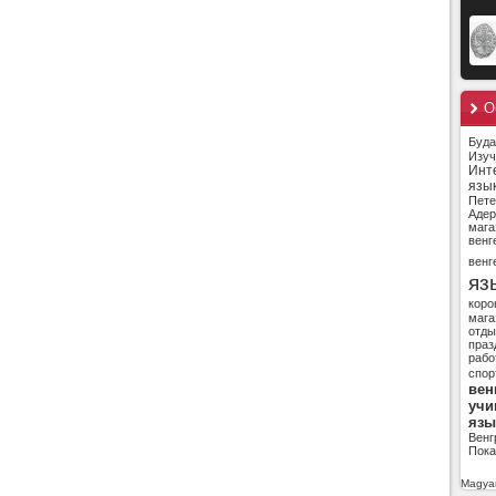
О
Буд
Изуч
Инт
язы
Пете
Адер
мага
венг
венг
яз
коро
мага
отды
праз
рабо
спор
вен
учи
язы
Венг
Пока
Magyar