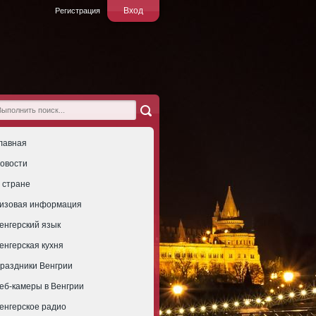
Вход
Регистрация
лавная
овости
 стране
изовая информация
енгерский язык
енгерская кухня
раздники Венгрии
еб-камеры в Венгрии
енгерское радио