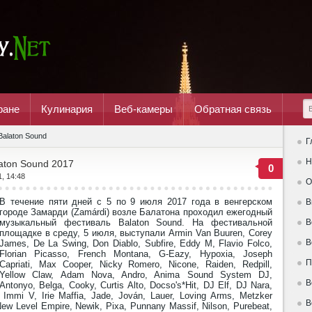
ране
Кулинария
Веб-камеры
Обратная связь
Balaton Sound
Г
Н
aton Sound 2017
0
1, 14:48
О
В течение пяти дней с 5 по 9 июля 2017 года в венгерском
В
городе Замарди (Zamárdi) возле Балатона проходил ежегодный
музыкальный фестиваль Balaton Sound. На фестивальной
В
площадке в среду, 5 июля, выступали Armin Van Buuren, Corey
В
James, De La Swing, Don Diablo, Subfire, Eddy M, Flavio Folco,
Florian Picasso, French Montana, G-Eazy, Hypoxia, Joseph
П
Capriati, Max Cooper, Nicky Romero, Nicone, Raiden, Redpill,
Yellow Claw, Adam Nova, Andro, Anima Sound System DJ,
В
Antonyo, Belga, Cooky, Curtis Alto, Docso's*Hit, DJ Elf, DJ Nara,
Immi V, Irie Maffia, Jade, Jován, Lauer, Loving Arms, Metzker
В
New Level Empire, Newik, Pixa, Punnany Massif, Nilson, Purebeat,