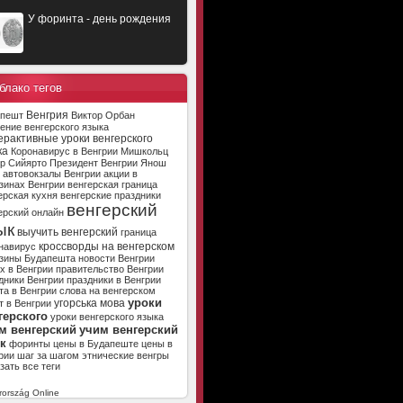
У форинта - день рождения
блако тегов
Венгрия
апешт
Виктор Орбан
ение венгерского языка
ерактивные уроки венгерского
ка
Коронавирус в Венгрии
Мишкольц
р Сийярто
Президент Венгрии
Янош
автовокзалы Венгрии
акции в
зинах Венгрии
венгерская граница
ерская кухня
венгерские праздники
венгерский
ерский онлайн
ык
выучить венгерский
граница
кроссворды на венгерском
навирус
зины Будапешта
новости Венгрии
х в Венгрии
правительство Венгрии
дники Венгрии
праздники в Венгрии
та в Венгрии
слова на венгерском
уроки
угорська мова
т в Венгрии
герского
уроки венгерского языка
м венгерский
учим венгерский
к
форинты
цены в Будапеште
цены в
рии
шаг за шагом
этнические венгры
зать все теги
ország Online