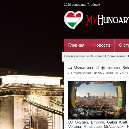
2026 augusztus 7, péntek
Главная
Новости
О ст
Путеводитель по Венгрии
»
Облако тегов
» 
Музыкальный фестиваль Bal
Опубликовал:
Laszlo
Дата:
2017.07.1
DJ Oxygen, Embryo, Gabor Kraft, 
Viktória, Mindscape, Mr.Vasovski, 