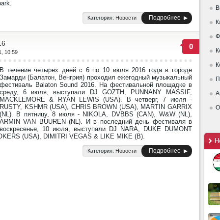
ark.
В
Подробнее
Категория:
Новости
К
Ф
16
0
К
1, 10:59
К
В течение четырех дней с 6 по 10 июля 2016 года в городе
Замарди (Балатон, Венгрия) проходил ежегодный музыкальный
П
фестиваль Balaton Sound 2016. На фестивальной площадке в
среду, 6 июля, выступали DJ GOZTH, PUNNANY MASSIF,
А
MACKLEMORE & RYAN LEWIS (USA). В четверг, 7 июля -
RUSTY, KSHMR (USA), CHRIS BROWN (USA), MARTIN GARRIX
О
(NL). В пятницу, 8 июля - NIKOLA, DVBBS (CAN), W&W (NL),
ARMIN VAN BUUREN (NL). И в последний день фестиваля в
воскресенье, 10 июля, выступали DJ NARA, DUKE DUMONT
KERS (USA), DIMITRI VEGAS & LIKE MIKE (B).
Н
Подробнее
Категория:
Новости