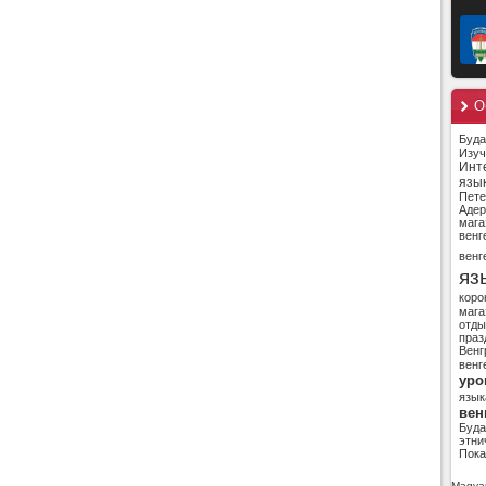
О
Буд
Изуч
Инт
язы
Пете
Адер
мага
венг
венг
яз
коро
мага
отды
праз
Венг
венг
уро
язык
вен
Буд
этни
Пока
Magyar