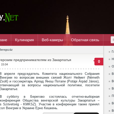
ране
Кулинария
Веб-камеры
Обратная связь
Beregszáz
Г
Н
герским предпринимателям из Закарпатья
0
, 15:04
О
8 апреля председатель Комитета национального Собрания
В
Венгрии по вопросам внешних связей Жолт Неймет (Németh
Zsolt) и госсекретарь Арпад Янош Потапи (Potápi Árpád János),
В
отвечающий за вопросы национальной политики, посетили
В
Закарпатье.
П
В субботу в Берегово состоялась отчетно-выборная
конференция Общества венгерской культуры Закарпатья –
В
ális Szövetség - KMKSZ). Участие в конференции также принял
ол Венгрии в Украине Ерно Кешкень.
В