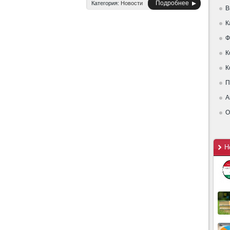
Подробнее
Категория:
Новости
В
К
Ф
К
К
П
А
О
Н