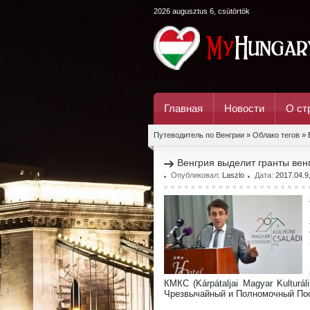
2026 augusztus 6, csütörtök
Главная
Новости
О ст
Путеводитель по Венгрии
»
Облако тегов
» 
Венгрия выделит гранты вен
Опубликовал:
Laszlo
Дата:
2017.04.9
КМКС (Kárpátaljai Magyar Kultur
Чрезвычайный и Полномочный Пос