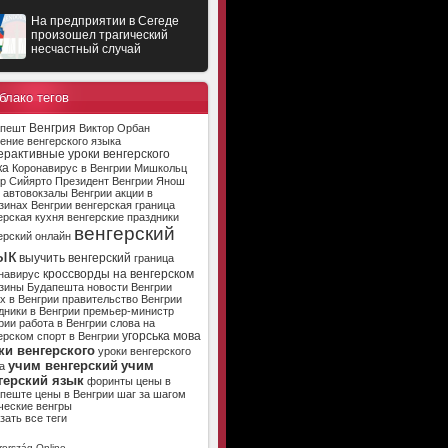
На предприятии в Сегеде
произошел трагический
несчастный случай
блако тегов
Венгрия
апешт
Виктор Орбан
ение венгерского языка
ерактивные уроки венгерского
ка
Коронавирус в Венгрии
Мишкольц
р Сийярто
Президент Венгрии
Янош
автовокзалы Венгрии
акции в
зинах Венгрии
венгерская граница
ерская кухня
венгерские праздники
венгерский
ерский онлайн
ык
выучить венгерский
граница
кроссворды на венгерском
навирус
зины Будапешта
новости Венгрии
х в Венгрии
правительство Венгрии
дники в Венгрии
премьер-министр
рии
работа в Венгрии
слова на
угорська мова
ерском
спорт в Венгрии
ки венгерского
уроки венгерского
учим венгерский
учим
а
герский язык
форинты
цены в
апеште
цены в Венгрии
шаг за шагом
ческие венгры
зать все теги
ország Online