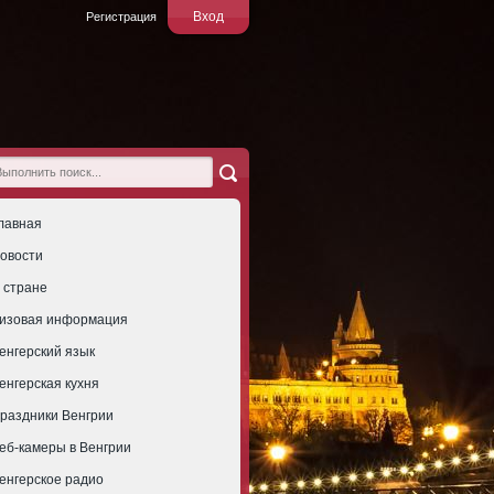
Вход
Регистрация
лавная
овости
 стране
изовая информация
енгерский язык
енгерская кухня
раздники Венгрии
еб-камеры в Венгрии
енгерское радио