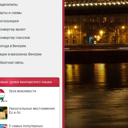
идеоклипы
арты и схемы
отогалерея
онвертер валют
онвертер глаголов
огода в Венгрии
кции в магазинах Венгрии
братная связь
овые уроки венгерского языка
Урок вежливости
Указательные местоимения
Ez и Az
5 самых популярных