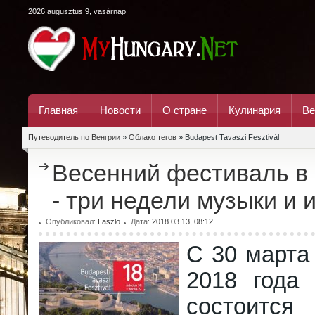
2026 augusztus 9, vasárnap
Главная
Новости
О стране
Кулинария
Ве
Путеводитель по Венгрии
»
Облако тегов
» Budapest Tavaszi Fesztivál
Весенний фестиваль в
- три недели музыки и 
Опубликовал:
Laszlo
Дата:
2018.03.13, 08:12
С 30 марта
2018 года
состои