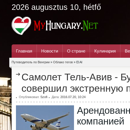
2026 augusztus 10, hétfő
Главная
Новости
О стране
Кулинария
Ве
Путеводитель по Венгрии
»
Облако тегов
» El Al
Самолет Тель-Авив - Б
совершил экстренную 
Опубликовал:
Szofi
Дата:
2016.07.20, 10:24
Арендован
компани