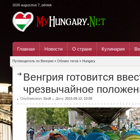
2026 augusztus 7, péntek
Главная
Новости
О стране
Кулинария
Ве
Путеводитель по Венгрии
»
Облако тегов
» Hungary
Венгрия готовится ввес
чрезвычайное положен
Опубликовал:
Szofi
Дата:
2015.09.12, 10:09