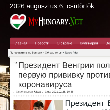
2026 augusztus 6, csütörtök
Главная
Новости
О стране
Кулинария
Ве
Путеводитель по Венгрии
»
Облако тегов
» János Áder
Президент Венгрии по
первую прививку проти
коронавируса
Опубликовал:
Ujsag
Дата:
2021.02.28, 10:36
Президент 