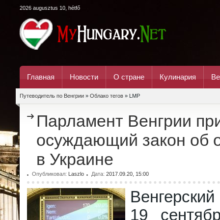
2026 augusztus 10, hétfő
Главная
Новости
О стране
Кулинария
Ве
Путеводитель по Венгрии
»
Облако тегов
» LMP
Парламент Венгрии при
осуждающий закон об 
в Украине
Опубликовал:
Laszlo
Дата:
2017.09.20, 15:00
Венгерски
19 сентяб